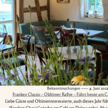
Bekanntmachungen
4. Juni 202
Franken Classic – Oldtimer Rallye – Führt heute am C
Liebe Gäste und Oltimerinteressierte, auch dieses Jahr füh
“Franken Classic” wieder am Café am Dales vorbei. Ab 13