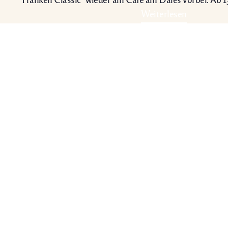
Weiterlesen
Öffnungszeiten
Es ist 19:17,
wir haben geschlossen.
Montag:
Geschlossen
Dienstag:
Geschlossen
Mittwoch:
13:30 – 18:00
Donnerstag:
13:30 – 18:00
Freitag:
13:30 – 18:00
Samstag:
13:30 – 18:00
Sonntag:
13:30 – 18:00
Spezielle Öffnungszeiten: