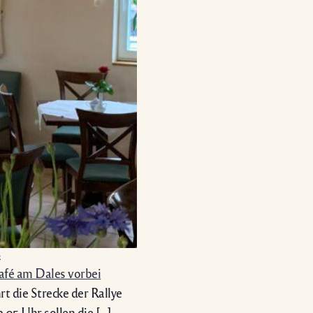
2
afé am Dales vorbei
rt die Strecke der Rallye
.05 Uhr sollen die […]