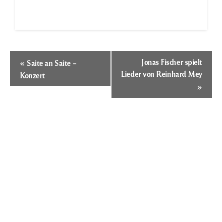
Veranstaltung-
«
Jonas Fischer spielt
Saite an Saite –
Navigation
Lieder von Reinhard Mey
Konzert
»
Öffnungszeiten
Es ist 16:28,
wir haben geöffnet.
Montag:
Geschlossen
Dienstag:
Geschlossen
Mittwoch:
13:30 – 18:00