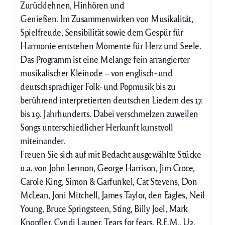
Zurücklehnen, Hinhören und
Genießen. Im Zusammenwirken von Musikalität,
Spielfreude, Sensibilität sowie dem Gespür für
Harmonie entstehen Momente für Herz und Seele.
Das Programm ist eine Melange fein arrangierter
musikalischer Kleinode – von englisch- und
deutschsprachiger Folk- und Popmusik bis zu
berührend interpretierten deutschen Liedern des 17.
bis 19. Jahrhunderts. Dabei verschmelzen zuweilen
Songs unterschiedlicher Herkunft kunstvoll
miteinander.
Freuen Sie sich auf mit Bedacht ausgewählte Stücke
u.a. von John Lennon, George Harrison, Jim Croce,
Carole King, Simon & Garfunkel, Cat Stevens, Don
McLean, Joni Mitchell, James Taylor, den Eagles, Neil
Young, Bruce Springsteen, Sting, Billy Joel, Mark
Knopfler, Cyndi Lauper, Tears for fears, R.E.M., U2,