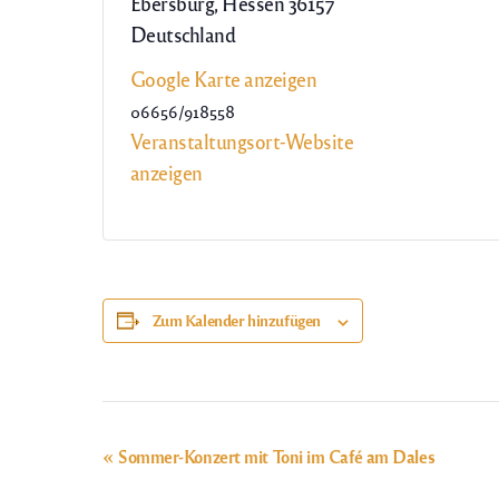
Ebersburg
,
Hessen
36157
Deutschland
Google Karte anzeigen
06656/918558
Veranstaltungsort-Website
anzeigen
Zum Kalender hinzufügen
Veranstaltung-
«
Sommer-Konzert mit Toni im Café am Dales
Navigation