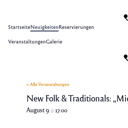
Zum
Inhalt
springen
Startseite
Neuigkeiten
Reservierungen
Veranstaltungen
Galerie
« Alle Veranstaltungen
New Folk & Traditionals: „Mi
August 9
17:00
@