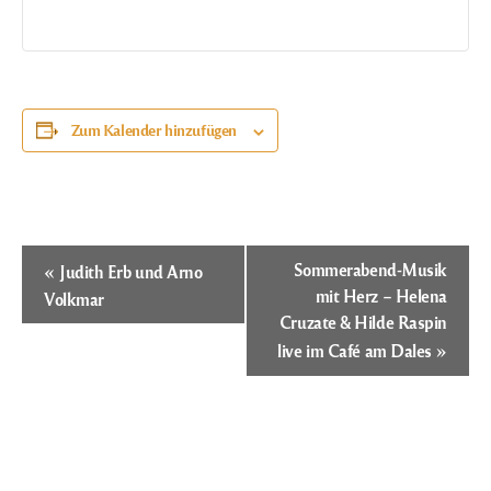
Zum Kalender hinzufügen
Veranstaltung-
«
Sommerabend-Musik
Judith Erb und Arno
Navigation
mit Herz – Helena
Volkmar
Cruzate & Hilde Raspin
»
live im Café am Dales
Öffnungszeiten
Es ist 10:49,
wir haben geschlossen.