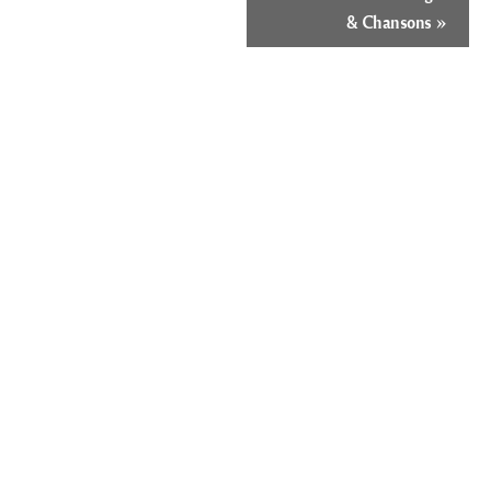
»
& Chansons
Öffnungszeiten
Es ist 22:08,
wir haben geschlossen.
Montag:
Geschlossen
Dienstag:
Geschlossen
Mittwoch:
13:30 – 18:00
Donnerstag:
13:30 – 18:00
Freitag:
13:30 – 18:00
Samstag:
13:30 – 18:00
Sonntag:
13:30 – 18:00