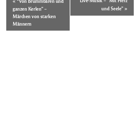
«
Live-Musik – “Mit Herz
“Von Brummbären und
Navigation
»
und Seele”
ganzen Kerlen” –
Märchen von starken
Männern
Öffnungszeiten
Es ist 01:00,
wir haben geschlossen.
Montag:
Geschlossen
Dienstag:
Geschlossen
Mittwoch:
13:30 – 18:00
Donnerstag:
13:30 – 18:00
Freitag:
13:30 – 18:00
Samstag:
13:30 – 18:00