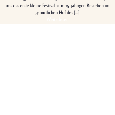
uns das erste kleine Festival zum 25. jährigen Bestehen im
gemütlichen Hof des […]
Weiterlesen
Öffnungszeiten
Es ist 10:23,
wir haben geschlossen.
Montag:
Geschlossen
Dienstag:
Geschlossen
Mittwoch:
13:30 – 18:00
Donnerstag:
13:30 – 18:00
Freitag:
13:30 – 18:00
Samstag:
13:30 – 18:00
Sonntag:
13:30 – 18:00